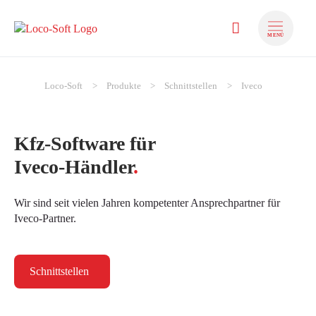
MENÜ
zum Inhalt springen
zum Foote
Loco-Soft
Produkte
Schnittstellen
Iveco
Kfz-Software für
Iveco-Händler
.
Wir sind seit vielen Jahren kompetenter Ansprechpartner für
Iveco-Partner.
Schnittstellen