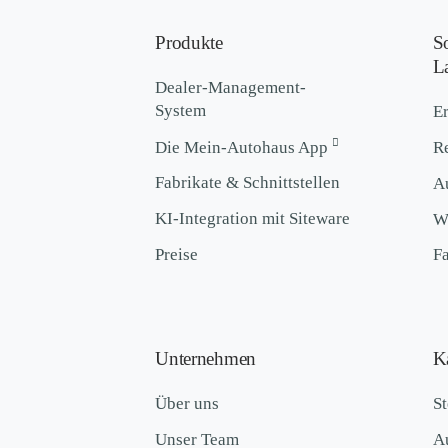
Produkte
S
L
Dealer-Management-
System
Er
Die Mein-Autohaus App
R
Fabrikate & Schnittstellen
A
KI-Integration mit Siteware
We
Preise
F
Unternehmen
Ka
Über uns
St
Unser Team
A