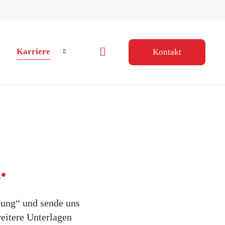
Karriere
Kontakt
Navigation wiederholen
ter springen
g
.
bung“ und sende uns
eitere Unterlagen