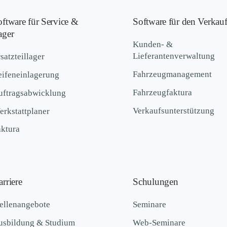
oftware für Service &
Software für den Verkau
ager
Kunden- &
Lieferantenverwaltung
satzteillager
Fahrzeugmanagement
eifeneinlagerung
Fahrzeugfaktura
uftragsabwicklung
Verkaufsunterstützung
rkstattplaner
aktura
rriere
Schulungen
ellenangebote
Seminare
usbildung & Studium
Web-Seminare